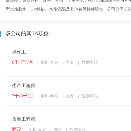
展规模，遍及苏州、泰兴、常州、宁夏等地，在台湾和越南也拥有相
型水性胶水、UV解粘、PU耐高温及其他各类特种胶水，公司位于江苏
该公司的其TA职位
操作工
6千-7千/月
泰州-泰兴
大专
性别不限
|
|
生产工程师
7千-8千/月
泰州-泰兴
大专
性别不限
|
|
质量工程师
面议
泰州-泰兴
本科
性别不限
|
|