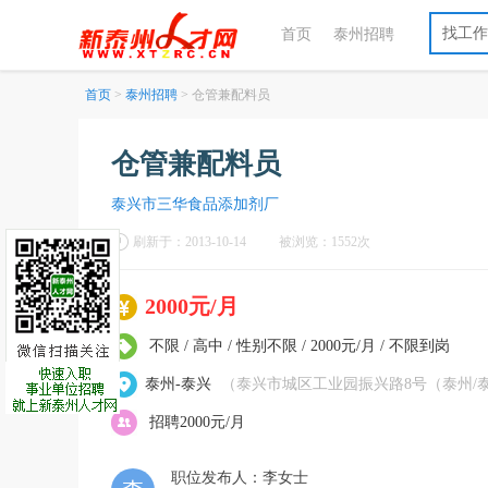
找工作
首页
泰州招聘
首页
>
泰州招聘
> 仓管兼配料员
仓管兼配料员
泰兴市三华食品添加剂厂
刷新于：2013-10-14
被浏览：1552次
2000元/月
不限 / 高中 / 性别不限 / 2000元/月 / 不限到岗
泰州-泰兴
（泰兴市城区工业园振兴路8号（泰州/泰
招聘2000元/月
职位发布人：李女士