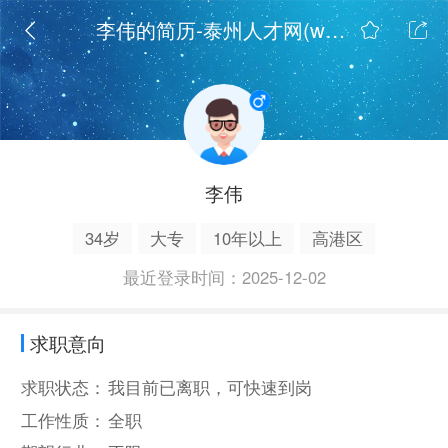
李伟的简历-泰州人才网(www.xtzr.cn)
李伟
34岁
大专
10年以上
高港区
最近登录时间：2025-12-02
求职意向
求职状态：
我目前已离职，可快速到岗
工作性质：
全职