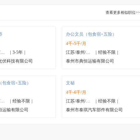
查看更多相似职位>>
师
办公文员（包食宿+五险）
月
4千-5千/月
江苏/泰州/靖江市
|
3-5年
|
江苏/泰州/海陵区
|
经验不限
|
光伏科技有限公司
泰州市典恒运输有限公司
（包食宿+五险）
文秘
月
4千-6千/月
江苏/泰州/海陵区
|
经验不限
|
江苏/泰州/高港区
|
经验不限
|
恒运输有限公司
泰州市泰琪汽车部件有限公司