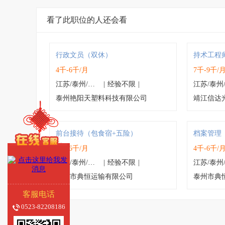
看了此职位的人还会看
行政文员（双休）
持术工程
4千-6千/月
7千-9千/
江苏/泰州/高港区
|
经验不限
|
泰州艳阳天塑料科技有限公司
靖江信达
前台接待（包食宿+五险）
档案管理
4千-6千/月
4千-6千/
江苏/泰州/海陵区
|
经验不限
|
泰州市典恒运输有限公司
泰州市典
客服电话
0523-82208186