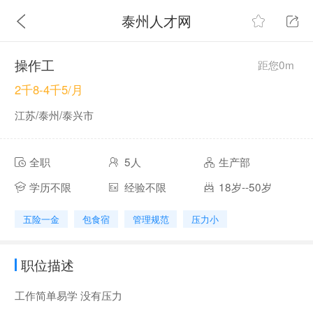
泰州人才网
操作工
距您0m
2千8-4千5/月
江苏/泰州/泰兴市
全职
5人
生产部
学历不限
经验不限
18岁--50岁
五险一金
包食宿
管理规范
压力小
职位描述
工作简单易学 没有压力