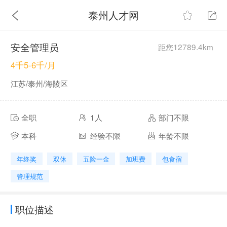
泰州人才网
安全管理员
距您12789.4km
4千5-6千/月
江苏/泰州/海陵区
全职
1人
部门不限
本科
经验不限
年龄不限
年终奖
双休
五险一金
加班费
包食宿
管理规范
职位描述