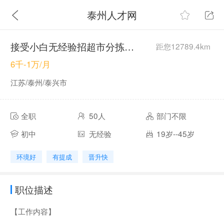
泰州人才网
接受小白无经验招超市分拣&理货员6k➕
距您12789.4km
6千-1万/月
江苏/泰州/泰兴市
全职
50人
部门不限
初中
无经验
19岁--45岁
环境好
有提成
晋升快
职位描述
【工作内容】