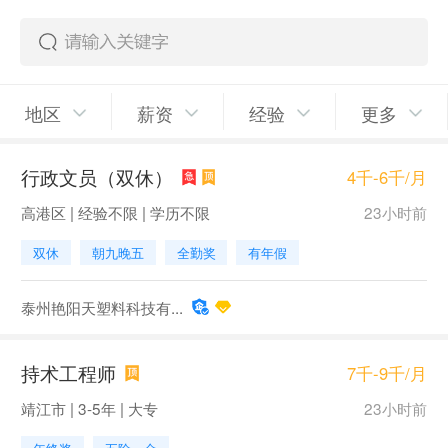
地区
薪资
经验
更多
行政文员（双休）
4千-6千/月
高港区 | 经验不限 | 学历不限
23小时前
双休
朝九晚五
全勤奖
有年假
泰州艳阳天塑料科技有...
持术工程师
7千-9千/月
靖江市 | 3-5年 | 大专
23小时前