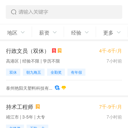
地区
薪资
经验
更多
行政文员（双休）
4千-6千/月
高港区 | 经验不限 | 学历不限
7小时前
双休
朝九晚五
全勤奖
有年假
泰州艳阳天塑料科技有...
持术工程师
7千-9千/月
靖江市 | 3-5年 | 大专
7小时前