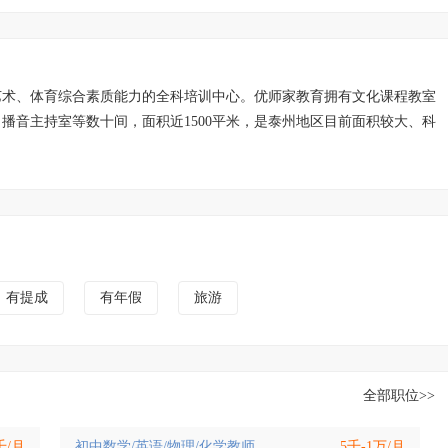
艺术、体育综合素质能力的全科培训中心。优师家教育拥有文化课程教室
播音主持室等数十间，面积近1500平米，是泰州地区目前面积较大、科
有提成
有年假
旅游
全部职位>>
千/月
初中数学/英语/物理/化学教师
[8人]
5千-1万/月