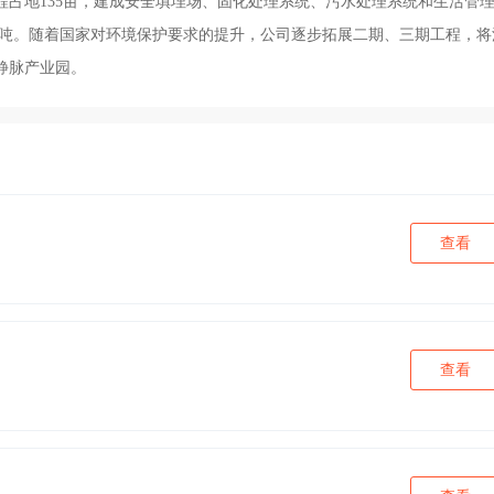
占地135亩，建成安全填埋场、固化处理系统、污水处理系统和生活管
2万吨。随着国家对环境保护要求的提升，公司逐步拓展二期、三期工程，将
静脉产业园。
查看
查看