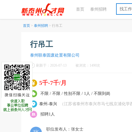
找工作
首页
泰州招聘
首页
>
泰州招聘
> 行吊工
行吊工
泰州联泰固废处置有限公司
刷新于：2026-07-13
被浏览：1490次
5千-7千/月
不限 / 不限 / 性别不限 / 1人 / 不限到岗
泰州-泰兴
（江苏省泰州市泰兴市马七线京浦化学西南
招聘1人
职位发布人：张女士