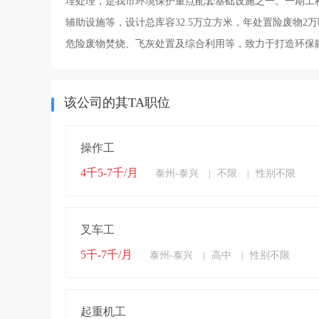
埋处理，是我市环境保护重点配套基础设施之一。一期工程
辅助设施等，设计总库容32.5万立方米，年处置险废物
危险废物焚烧、飞灰处置及综合利用等，致力于打造环保
该公司的其TA职位
操作工
4千5-7千/月
泰州-泰兴
不限
性别不限
|
|
叉车工
5千-7千/月
泰州-泰兴
高中
性别不限
|
|
起重机工