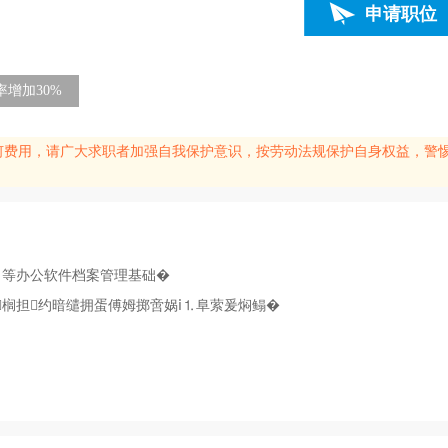
申请职位
增加30%
何费用，请广大求职者加强自我保护意识，按劳动法规保护自身权益，警
WPS 等办公软件档案管理基础�
⒐榈担约暗缱拥蛋傅姆掷啻娲ⅰ⒈阜萦爰焖鳎�