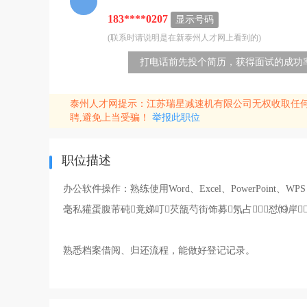
183****0207
显示号码
(联系时请说明是在新泰州人才网上看到的)
打电话前先投个简历，获得面试的成功率
泰州人才网提示：江苏瑞星减速机有限公司无权收取任
聘,避免上当受骗！
举报此职位
职位描述
办公软件操作：熟练使用Word、Excel、PowerPoint、
毫私獾蛋腹芾砘竟娣叮芡瓿芍街饰募氖占⒄怼⒆岸
熟悉档案借阅、归还流程，能做好登记记录。