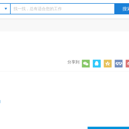
分享到
询