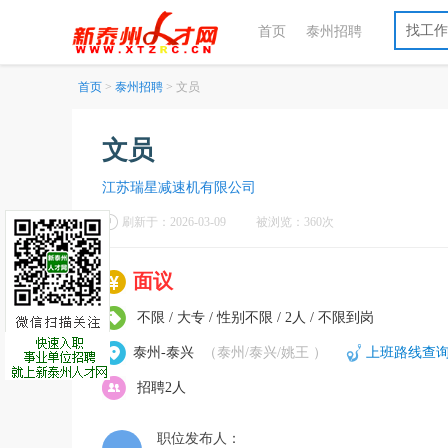
找工作
首页
泰州招聘
首页
>
泰州招聘
> 文员
文员
江苏瑞星减速机有限公司
刷新于：2026-03-09
被浏览：360次
面议
不限 / 大专 / 性别不限 / 2人 / 不限到岗
泰州-泰兴
（泰州/泰兴/姚王 ）
上班路线查
招聘2人
职位发布人：