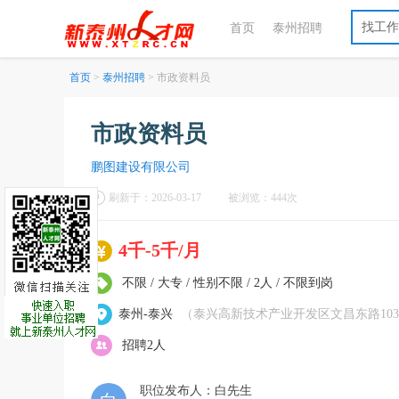
找工作
首页
泰州招聘
首页
>
泰州招聘
> 市政资料员
市政资料员
鹏图建设有限公司
刷新于：2026-03-17
被浏览：444次
4千-5千/月
不限 / 大专 / 性别不限 / 2人 / 不限到岗
泰州-泰兴
（泰兴高新技术产业开发区文昌东路103
招聘2人
职位发布人：白先生