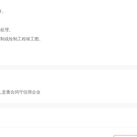
件。
的处理。
编制或绘制工程竣工图。
元,是重合同守信用企业