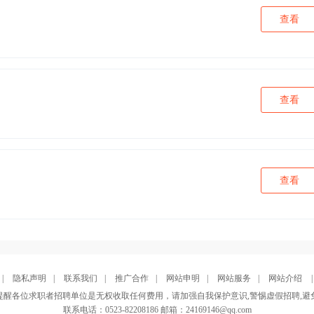
查看
查看
查看
|
隐私声明
|
联系我们
|
推广合作
|
网站申明
|
网站服务
|
网站介绍
提醒各位求职者招聘单位是无权收取任何费用，请加强自我保护意识,警惕虚假招聘,避
联系电话：0523-82208186 邮箱：24169146@qq.com