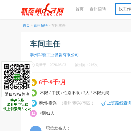
找工作
首页
泰州招聘
首页
>
泰州招聘
> 车间主任
车间主任
泰州军硕工业设备有限公司
刷新于：2026-06-03
被浏览：216次
6千-9千/月
不限 / 中技 / 性别不限 / 2人 / 不限到岗
泰州-泰兴
（泰州/泰兴/市区 ）
上班路线查
招聘2人
职位发布人：