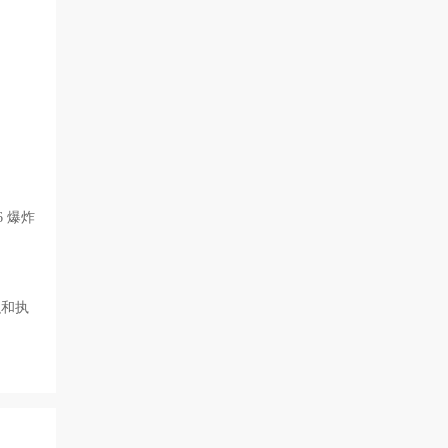
36 爆炸
织和执