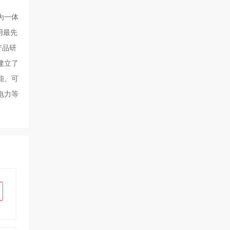
为一体
用最先
产品研
建立了
能、可
电力等