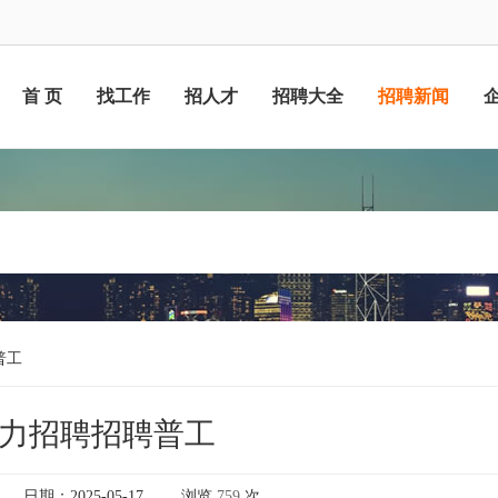
首 页
找工作
招人才
招聘大全
招聘新闻
普工
力招聘招聘普工
日期：2025-05-17
浏览
759
次