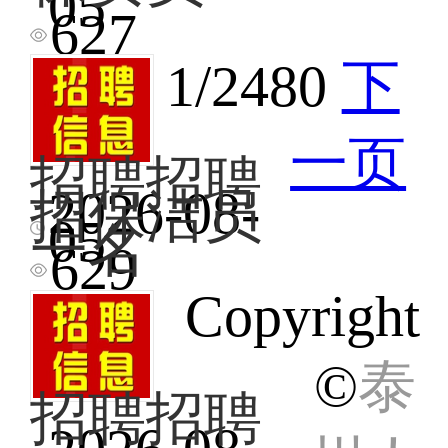
招
05
务，
维
聘
627
计
修
招
算
工
聘
机
1/2480
下
程
小
精
师
区
通，
傅
保
有
1
一页
安
互
招聘招聘
名、
员
联
保
一
2026-08-
招保洁员
网
洁
名，
招
05
工
一名
员
30-
聘
作
629
数
56
儿
经
名，
岁，
童
验。
Copyright
工
160
书
电
作
一
坊
话：
地
天，
招
13182
©
泰
点
长
保
就
招聘招聘
白
洁
在
班，
员