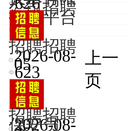
苏
626
公司招聘
丝
路
招聘平台
智
客服
慧
信
息
招聘招聘
技
术
2026-08-
上一
有
招
05
限
聘
623
公
小
页
司
区
招
物
聘
业
信
现
息
招
招聘招聘
平
聘
台
全
2026-08-
保安员
服
职