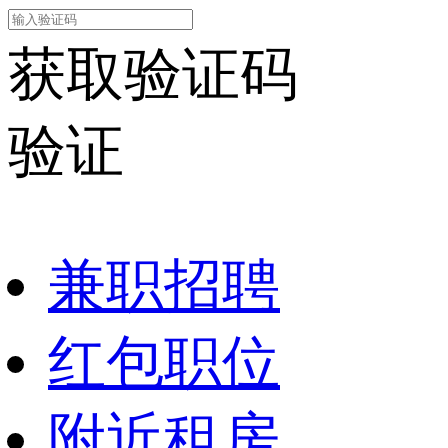
一
师
持
电
点
班！
名
傅
有
话
晚
坐
数
岗
电
18360
五
班
控
位
工
获取验证码
电
点，
上
数
职
证
话：
附
班！
控
责：
优
18360
近
长
编
负
先，
老
验证
白
程
责
有
板
班！
师
小
物
可
长
傅，
区
业
以
白
可
公
维
联
班！
全
共
修
系
长
职，
水
经
兼职招聘
我。
白
可
电、
验
另
班！
兼
管
优
有
吃
职，
道、
先；
中
红包职位
住
工
门
身
级
免
资
禁
体
消
费！
面
设
健
控
吃
议，
施
康，
附近租房