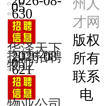
2026-08-
本
州人
包
一
招
05
小
住，
名，
聘
区
630
吃
年
三
内，
苦
龄
才网
水
岗
耐
50-
湾
位
劳
65
招
稳
者
内，
聘
版权
定，
优
做
切
就
先，
华泽天下
事
配
近
短
认
小
2026-08-
招聘招聘
上
所有
期
真
工
华
班。
05
勿
物业
负
厨
泽
一、
扰！
621
责，
师
天
维
电
能
联系
学
下
修
话：
吃
徒
招
工
13914
苦
联
聘
程
耐
系
电
小
师
劳。
电
区
傅
周
物业公司
话