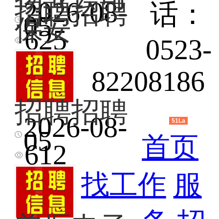
物
岗
休
18752
业
位
2026-08-
招聘招聘
话：
一
电
现
职
物
05
天，
保安
话：
招
责：
业
联
625
18861
聘
负
公
0523-
系
全
责
司
电
职
小
招
话：
维
区
聘
82208186
15850
修
公
大
电
工
共
润
话：
招聘招聘
程
水
发
18652
师
电、
周
2026-08-
51La
傅
管
边
招
05
1
道、
首页
小
聘
612
名、
门
区
本
保
禁
招
人
洁
设
夜
找工作
服
女，
员
施
班
35
数
日
保
岁，
名，
常
安