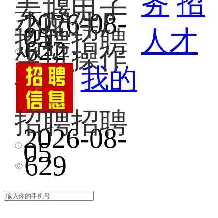
牧
务
招
工
巡
姜堰电子
工
校
作
检
资
附
2026-08-
小配件厂
地
维
2100
近，
姜
05
点
修，
人才
招聘招聘
月，
从
堰
就
设
622
一
事
坐班操作
电
在
备
个
菜
子
本
日
工
星
鸟
我的
小
小
常
期
驿
配
区
养
休
站
件
内，
护。
息
多
厂
岗
任
1
招聘招聘
年，
招
位
职
天，
期
聘
2026-08-
稳
要
要
望
坐
招
定
求：
05
有
上
班
聘
一、
懂
保
629
班
上
兼
维
水
安
时
班！
职
修
电
证。
间
坐
招
工
维
联
早
班
聘
程
修，
系
九
上