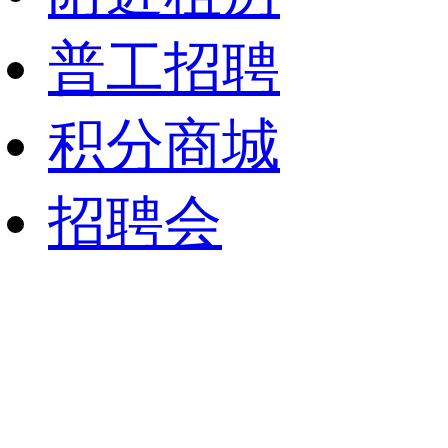
证，
住
联
日
责
需
免
系
常
任
要
费！
电
巡
心
普工招聘
上
吃
话：
检
强，
白
住
15298
维
服
班
免
电
修，
从
的
费！
积分商城
话：
及
日
老
不
15298
时
常
板
需
处
工
联
要
理
作
招聘会
系
穿
业
安
我。
无
主
排。
若
尘
家
薪
有
服！
中
资
其
不
水
待
他
需
电
遇：
早
要
报
薪
八
穿
修、
资
点
无
设
面
晚
尘