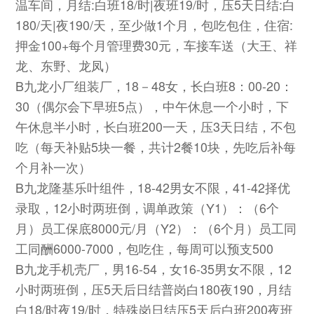
温车间，月结:白班18/时|夜班19/时，压5天日结:白
180/天|夜190/天，至少做1个月，包吃包住，住宿:
押金100+每个月管理费30元，车接车送（大王、祥
龙、东野、龙凤）
B九龙小厂组装厂，18－48女，长白班8：00-20：
30（偶尔会下早班5点），中午休息一个小时，下
午休息半小时，长白班200一天，压3天日结，不包
吃（每天补贴5块一餐，共计2餐10块，先吃后补每
个月补一次）
B九龙隆基乐叶组件，18-42男女不限，41-42择优
录取，12小时两班倒，调单政策（Y1）：（6个
月）员工保底8000元/月（Y2）：（6个月）员工同
工同酬6000-7000，包吃住，每周可以预支500
B九龙手机壳厂，男16-54，女16-35男女不限，12
小时两班倒，压5天后日结普岗白180夜190，月结
白18/时夜19/时，特殊岗日结压5天后白班200夜班