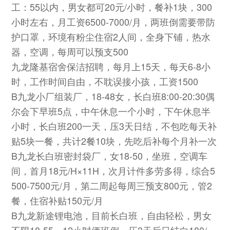
工：55以内，男女都可20元/小时，餐补1块，300
小时左右，月工资6500-7000/月，两班倒需要带防
护口罩，环境有粉尘住宿2人间，全身下铺，热水
器，空调，每周可以预支500
九龙隆基宿舍保洁招聘，每月上15天，每天6-8小
时，工作时间自由，不耽误接小孩，工资1500
B九龙小厂组装厂，18-48女，长白班8:00-20:30偶
尔会下早班5点，中午休息一个小时，下午休息半
小时，长白班200一天，压3天日结，不包吃每天补
贴5块一餐，共计2餐10块，先吃后补每个月补一次
B九龙长白班密封袋厂，女18-50，坐班，空调车
间，首月18元/H×11H，次月计件多劳多得，综合5
500-7500元/月，第二周起每周三预支800元，管2
餐，住宿补贴150元/月
B九龙新途锂电池，目前长白班，自由轻松，男女
不限18-55，12小时俩班倒，压3天后日结白180/