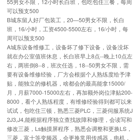
55男女不限，12小时长白班，包吃包住三餐，每周
可以预支500
B城东留人好厂包装工，20—50男女不限，长白
班，16/小时，工资4500-5500左右，16/小时，每
周可以预支500
A城东设备维修工，设备坏了修下设备，设备没坏
就在办公室值班休息，长白班早上8点--晚上10点左
右，两班倒8--8，班次任选，18--50男女不限，需
要有设备维修经验，厂方会根据个人熟练度给予津
贴，能独立的修机器，啥都会的最高能拿15000/
月，月薪7000-15000左右，再加额外岗位津贴200-
8000，看个人熟练程度，有维修经验得到都可以来
试试，包吃住三顿，熟悉三菱PLC，三菱伺服系统J
2J3,J4,能根据程序独立查找故障和修理，会读写和
修改三菱，Ls触摸屏程序，熟悉会调整和更换LS，
三菱，富士等变频器，会更换常用传感器，电机，