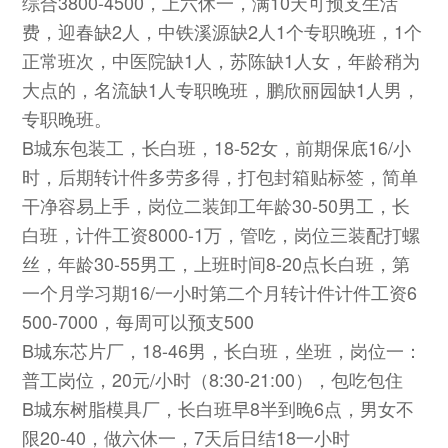
综合3800-4500，上六休一，满10天可预支生活
费，迎春缺2人，中铁溪源缺2人1个专职晚班，1个
正常班次，中医院缺1人，苏陈缺1人女，年龄稍为
大点的，名流缺1人专职晚班，鹏欣丽园缺1人男，
专职晚班。
B城东包装工，长白班，18-52女，前期保底16/小
时，后期转计件多劳多得，打包封箱贴标签，简单
干净容易上手，岗位二装卸工年龄30-50男工，长
白班，计件工资8000-1万，管吃，岗位三装配打螺
丝，年龄30-55男工，上班时间8-20点长白班，第
一个月学习期16/一小时第二个月转计件计件工资6
500-7000，每周可以预支500
B城东芯片厂，18-46男，长白班，坐班，岗位一：
普工岗位，20元/小时（8:30-21:00），包吃包住
B城东树脂模具厂，长白班早8半到晚6点，男女不
限20-40，做六休一，7天后日结18一小时