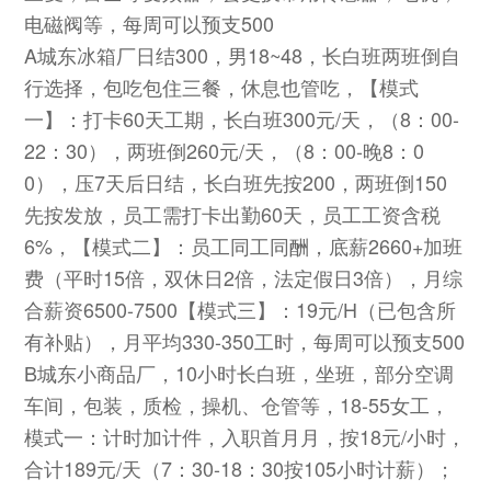
电磁阀等，每周可以预支500
A城东冰箱厂日结300，男18~48，长白班两班倒自
行选择，包吃包住三餐，休息也管吃，【模式
一】：打卡60天工期，长白班300元/天，（8：00-
22：30），两班倒260元/天，（8：00-晚8：0
0），压7天后日结，长白班先按200，两班倒150
先按发放，员工需打卡出勤60天，员工工资含税
6%，【模式二】：员工同工同酬，底薪2660+加班
费（平时15倍，双休日2倍，法定假日3倍），月综
合薪资6500-7500【模式三】：19元/H（已包含所
有补贴），月平均330-350工时，每周可以预支500
B城东小商品厂，10小时长白班，坐班，部分空调
车间，包装，质检，操机、仓管等，18-55女工，
模式一：计时加计件，入职首月月，按18元/小时，
合计189元/天（7：30-18：30按105小时计薪）；