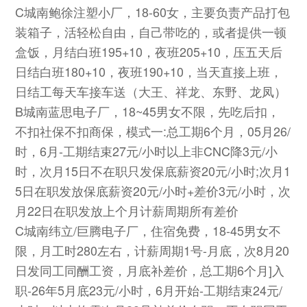
C城南鲍徐注塑小厂，18-60女，主要负责产品打包
装箱子，活轻松自由，自己带吃的，或者提供一顿
盒饭，月结白班195+10，夜班205+10，压五天后
日结白班180+10，夜班190+10，当天直接上班，
日结工每天车接车送（大王、祥龙、东野、龙凤）
B城南蓝思电子厂，18~45男女不限，先吃后扣，
不扣社保不扣商保，模式一:总工期6个月，05月26/
时，6月-工期结束27元/小时以上非CNC降3元/小
时，次月15日不在职只发保底薪资20元/小时;次月1
5日在职发放保底薪资20元/小时+差价3元/小时，次
月22日在职发放上个月计薪周期所有差价
C城南纬立/巨腾电子厂，住宿免费，18-45男女不
限，月工时280左右，计薪周期1号-月底，次8月20
日发同工同酬工资，月底补差价，总工期6个月]入
职-26年5月底23元/小时，6月开始-工期结束24元/