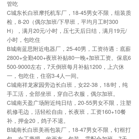
管吃
C城东长白班摩托机车厂，18-45男女不限，组装质
检，8-20（偶尔加班/下早班，平均月工时300
H），满月20元/小时，压七天后日结，满月19元/
小时，包吃住
B城南蓝思附近电器厂，25-40男，工资待遇：底薪
2800+全勤400+夜班补贴80一晚+加班工资。保底6
500-9000左右，7天倒班每月补贴1200，上六休
一，包吃住，住宿3-4人一间。
C城南祥龙家园旁边长白班，女22-38，18/时，纯
手工活，全部坐班，穿自己衣服，偶尔加班。
C城南天盈广场附近纯日结，20-55男女不限，注塑
机修毛边，活轻松自由，长夜班，工资160+10餐
补，押金20，鸽子不退。
B城南长白班美画包装厂，18-47男女不限，钉框打
包，女工撕膜，收画布，包装，需配合加班，7天