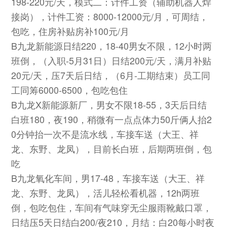
198-220元/天，模式二：计件工资（辅助机器人焊
接岗），计件工资：8000-12000元/月，可周结，
包吃，住房补贴房补100元/月
B九龙新能源日结220，18-40男女不限，12小时两
班倒，（入职-5月31日）日结200元/天，满月补贴
20元/天，压7天后日结，（6月-工期结束）员工同
工同筹6000-6500，包吃包住
B九龙X新能源新厂，男女不限18-55，3天后日结
白班180，夜190，稍微有一点点体力50斤俩人抬2
0分钟抬一次不是流水线，车接车送（大王、祥
龙、东野、龙凤），目前长白班，后期两班倒，包
吃
B九龙氧化车间，男17-48，车接车送（大王、祥
龙、东野、龙凤），活儿轻松看机器，12h两班
倒，包吃包住，车间有气味穿无尘服雨靴戴口罩，
日结压5天日结白200/夜210，月结：白20每小时夜