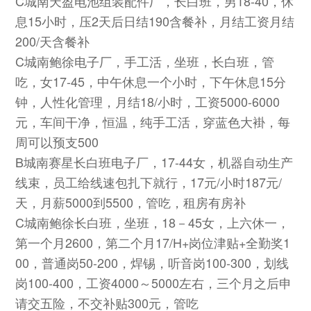
C城南天盈电池组装配件厂，长白班，男18-40，休
息15小时，压2天后日结190含餐补，月结工资月结
200/天含餐补
C城南鲍徐电子厂，手工活，坐班，长白班，管
吃，女17-45，中午休息一个小时，下午休息15分
钟，人性化管理，月结18/小时，工资5000-6000
元，车间干净，恒温，纯手工活，穿蓝色大褂，每
周可以预支500
B城南赛星长白班电子厂，17-44女，机器自动生产
线束，员工给线速包扎下就行，17元/小时187元/
天，月薪5000到5500，管吃，租房有房补
C城南鲍徐长白班，坐班，18－45女，上六休一，
第一个月2600，第二个月17/H+岗位津贴+全勤奖1
00，普通岗50-200，焊锡，听音岗100-300，划线
岗100-400，工资4000～5000左右，三个月之后申
请交五险，不交补贴300元，管吃