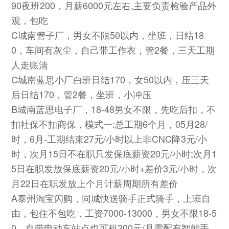
90夜班200，月薪6000元左右,主要负责检验产品外
观，包吃
C城南管子厂，男女不限50以内，坐班，日结18
0，车间有灰尘，自己带工作衣，管2餐，三天工期
人走账清
C城南蓝思小厂白班日结170，女50以内，压三天
后日结170，管2餐，坐班，小冲压
B城南蓝思电子厂，18-48男女不限，先吃后扣，不
扣社保不扣商保，模式一:总工期6个月，05月28/
时，6月-工期结束27元/小时以上非CNC降3元/小
时，次月15日不在职只发保底薪资20元/小时;次月1
5日在职发放保底薪资20元/小时+差价3元/小时，次
月22日在职发放上个月计薪周期所有差价
A泰州淘宝闪购，同城快送骑手正式骑手，上班自
由，包住不包吃，工资7000-13000，男女不限18-5
0，自带电动车站点也可租200元/月需配有智能手