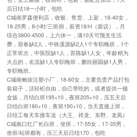
后日结18一小时，包吃
C城南罗森便利店，收银、售货、上架，18-40女，
18-25男，8小时/三班倒，薪资18/H（面议），月
综合3800-4500，上六休一，满10天可预支生活
费，迎春缺2人，中铁溪源缺2人1个专职晚班，1个
正常班次，中医院缺1人，苏陈缺1人女，年龄稍为
大点的，名流缺1人专职晚班，鹏欣丽园缺1人男，
专职晚班。
C城南鲍徐注塑小厂，18-60女，主要负责产品打包
装箱子，活轻松自由，自己带吃的，或者提供一顿
盒饭，月结白班195+10，夜班205+10，压五天后
日结白班180+10，夜班190+10，当天直接上班，
日结工每天车接车送（大王、祥龙、东野、龙凤）
C城南口红厂长白班，坐班，17-55女，17-35男，
坐班/站班都有，压三天后日结170，包吃