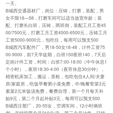
一天。
B城西交通器材厂，岗位：压铸，打磨，装配，男
女不限18—58，打磨车间可以适当放宽年龄；装
配、打磨长白班，压铸，两班倒，装配工月工资45
00/7500元，打磨工月工资4500-6500元，压铸工月
工资5000-9000元，包吃住，每周可以预支500
B城西汽车配件厂，男18-50女18-48，计件工资75
00-9000，前7天学徒期，白班150夜班140，7天后
定岗计件工资，时间：白班7:00-18:00（中午休息1
个小时），夜班18:30-4:00（夜宵休息30分钟），
精密机床加工，搬运，质检，包吃包住4人间/夫妻
房/家庭房，吃饭早餐粥小菜免费，中/晚餐荤菜3元
素菜2元米饭汤免费，餐费自理，第一个月每天补
贴9元，第二个月起补贴3元，每周可以预支500
B城西注塑厂，20-55女，空调车间，12小时俩班
倒，月结前两个月210元/天，第三个月计件，日结