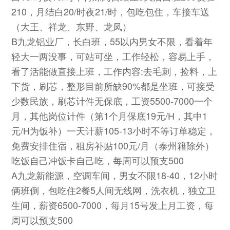
210，月结白20/时夜21/时，包吃包住，车接车送
（大王、祥龙、东野、龙凤）
B九龙铝业厂，长白班，55以内男女不限，看着年
轻大一两没事，可站可坐，工作轻松，容易上手，
看了活能做直接上班，工作内容:去毛刺，捡料，上
下货，刷芯，整形目前所缺90%都是坐班，可接受
少数民族，刷芯计件无保底，工资5500-7000一个
月，其他岗位计件（第1个月保底19元/H，其中1
元/H为饭补）一天计薪105-13小时不等订单稳定，
免费安排住宿，租房补贴100元/月（泰州籍除外）
吃饭自己冲饭卡自己吃，每周可以预支500
A九龙新能源，空调车间，男女不限18-40，12小时
俩班倒，包吃住2餐5人间无线网，洗衣机，独立卫
生间，薪资6500-7000，每月15号发上月工资，每
周可以预支500