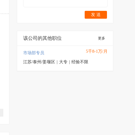
发 送
该公司的其他职位
更多
5千8-1万/月
市场部专员
江苏/泰州/姜堰区
|
大专
|
经验不限