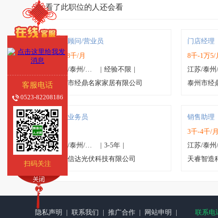
看了此职位的人还会看
家居顾问/营业员
门店经理
4千-8千/月
8千-1万5/
江苏/泰州/高港区
|
经验不限
|
泰州市经鼎名家家居有限公司
泰州市经
客服电话
0523-82208186
外贸业务员
销售助理
面议
3千-4千/
江苏/泰州/靖江市
|
3-5年
|
靖江信达光伏科技有限公司
天睿智造
扫码关注
隐私声明
|
联系我们
|
推广合作
|
网站申明
|
联系电话：