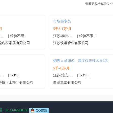
查看更多相似职位>>
市场部专员
月
5千8-1万/月
江苏/泰州/高港区
|
经验不限
|
江苏/泰州/姜堰区
|
经验不限
|
鼎名家家居有限公司
江苏钦谊管业有限公司
销售人员10名、温度仪表技术员2名
月
5千-1万/月
江苏/泰州/兴化市
|
1-3年
|
江苏/淮安/金湖县
|
1-3年
|
科技（上海）有限公司
西派集团有限公司
0523-82208186