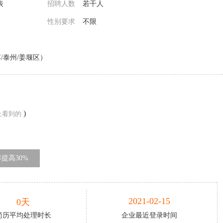
表
招聘人数
若干人
性别要求
不限
/泰州/姜堰区）
)
上看到的
提高30%
2021-02-15
0天
简历平均处理时长
企业最近登录时间