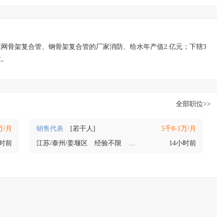
丝网骨架复合管、钢骨架复合管的厂家消防、给水年产值2.亿元；下辖3
业。
全部职位>>
万/月
销售代表
[若干人]
5千8-1万/月
小时前
江苏/泰州/姜堰区
经验不限
学历不限
14小时前