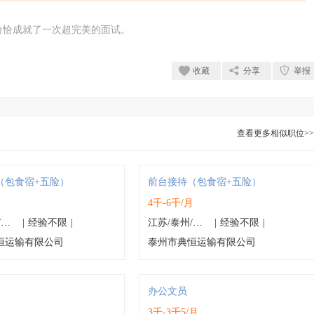
恰恰成就了一次超完美的面试。
收藏
分享
举报
查看更多相似职位>>
（包食宿+五险）
前台接待（包食宿+五险）
月
4千-6千/月
江苏/泰州/海陵区
|
经验不限
|
江苏/泰州/海陵区
|
经验不限
|
恒运输有限公司
泰州市典恒运输有限公司
办公文员
月
3千-3千5/月