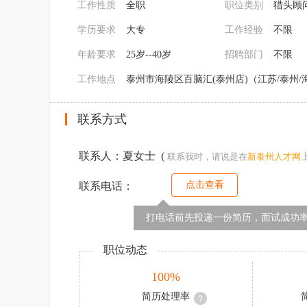
工作性质
全职
职位类别
猎头顾
学历要求
大专
工作经验
不限
年龄要求
25岁--40岁
招聘部门
不限
工作地点
泰州市海陵区百脑汇(泰州店)（江苏/泰州/
联系方式
联系人：夏女士 (
联系我时，请说是在
新
泰州人才网
点击查看
联系电话：
打电话前先投递一份简历，面试成功率
职位动态
100%
简历处理率