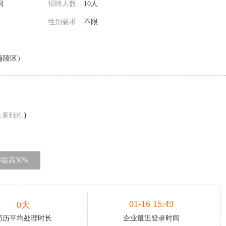
问
招聘人数
10人
性别要求
不限
海陵区）
)
上看到的
提高30%
01-16 15:49
0天
简历平均处理时长
企业最近登录时间