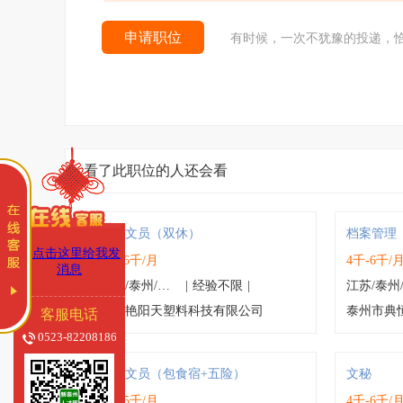
申请职位
有时候，一次不犹豫的投递，
看了此职位的人还会看
行政文员（双休）
档案管理
4千-6千/月
4千-6千/
江苏/泰州/高港区
|
经验不限
|
泰州艳阳天塑料科技有限公司
泰州市典
客服电话
0523-82208186
办公文员（包食宿+五险）
文秘
4千-5千/月
4千-6千/