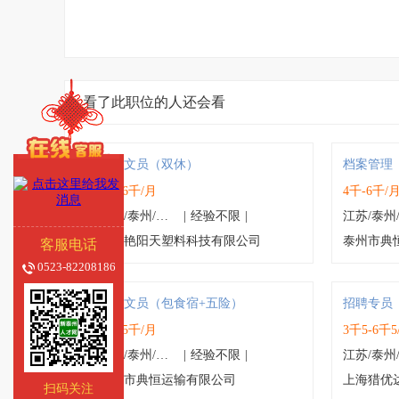
看了此职位的人还会看
行政文员（双休）
档案管理
4千-6千/月
4千-6千/
江苏/泰州/高港区
|
经验不限
|
泰州艳阳天塑料科技有限公司
泰州市典
客服电话
0523-82208186
办公文员（包食宿+五险）
招聘专员
4千-5千/月
3千5-6千5
江苏/泰州/海陵区
|
经验不限
|
泰州市典恒运输有限公司
上海猎优
扫码关注