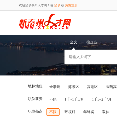
欢迎登录泰州人才网！请
登录
或
免费注册
全文
搜企业
地标地段
全泰州
海陵区
高港区
医药高
职位薪资
不限
1千~1千5/月
1千5~2千/月
职位亮点
不限
环境好
年终奖
双休