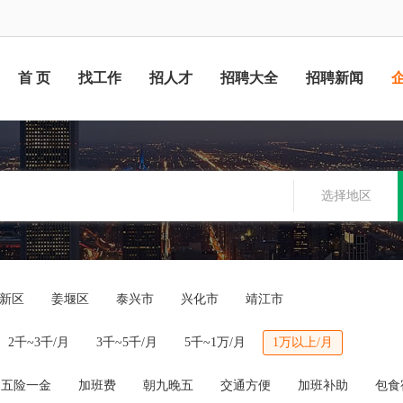
首 页
找工作
招人才
招聘大全
招聘新闻
选择地区
新区
姜堰区
泰兴市
兴化市
靖江市
2千~3千/月
3千~5千/月
5千~1万/月
1万以上/月
五险一金
加班费
朝九晚五
交通方便
加班补助
包食