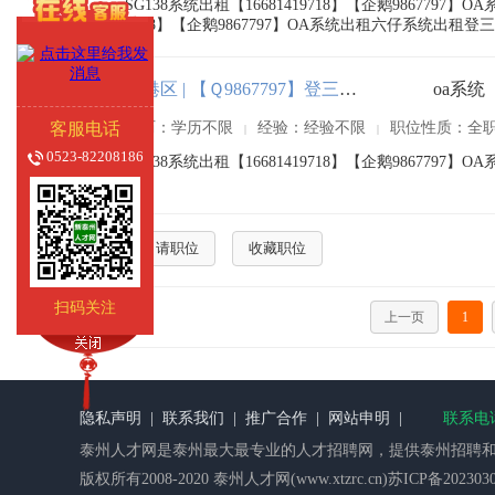
SG138系统出租【16681419718】【企鹅986779
9718】【企鹅9867797】OA系统出租六仔系统出租登三
高港区 | 【Ｑ9867797】登三平台出租
客服电话
学历：学历不限
经验：经验不限
职位性质：全
|
|
0523-82208186
SG138系统出租【16681419718】【企鹅98677
申请职位
收藏职位
扫码关注
上一页
1
隐私声明
|
联系我们
|
推广合作
|
网站申明
|
联系电话：
泰州人才网
是泰州最大最专业的人才招聘网，提供泰州招聘和
版权所有2008-2020 泰州人才网(www.xtzrc.cn)苏ICP备2023