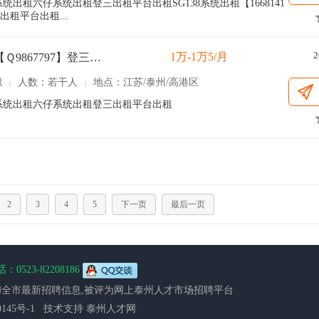
7】OA系统出租六仔系统出租登三出租平台出租SG138系统出租【1668141
出租平台出租...
2
1万-1万5/月
oa系统【Ｑ9867797】登三平台出租
职
人数：若干人
地点：江苏/泰州/高港区
|
|
97】OA系统出租六仔系统出租登三出租平台出租
2
3
4
5
下一页
最后一页
0523-82208186
全市最新招聘信息,被评为网上
泰州人才市场
招聘平台
030145号-1 技术支持
泰州人才网