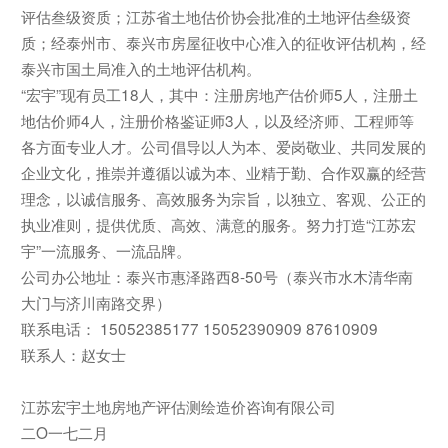
评估叁级资质；江苏省土地估价协会批准的土地评估叁级资
质；经泰州市、泰兴市房屋征收中心准入的征收评估机构，经
泰兴市国土局准入的土地评估机构。
“宏宇”现有员工18人，其中：注册房地产估价师5人，注册土
地估价师4人，注册价格鉴证师3人，以及经济师、工程师等
各方面专业人才。公司倡导以人为本、爱岗敬业、共同发展的
企业文化，推崇并遵循以诚为本、业精于勤、合作双赢的经营
理念，以诚信服务、高效服务为宗旨，以独立、客观、公正的
执业准则，提供优质、高效、满意的服务。努力打造“江苏宏
宇”一流服务、一流品牌。
公司办公地址：泰兴市惠泽路西8-50号（泰兴市水木清华南
大门与济川南路交界）
联系电话： 15052385177 15052390909 87610909
联系人：赵女士
江苏宏宇土地房地产评估测绘造价咨询有限公司
二O一七二月