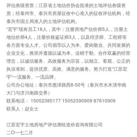
评估叁级资质；江苏省土地估价协会批准的土地评估叁级资
质；经泰州市、泰兴市房屋征收中心准入的征收评估机构，经
泰兴市国土局准入的土地评估机构。
“宏宇”现有员工18人，其中：注册房地产估价师5人，注册土
地估价师4人，注册价格鉴证师3人，以及经济师、工程师等
各方面专业人才。公司倡导以人为本、爱岗敬业、共同发展的
企业文化，推崇并遵循以诚为本、业精于勤、合作双赢的经营
理念，以诚信服务、高效服务为宗旨，以独立、客观、公正的
执业准则，提供优质、高效、满意的服务。努力打造“江苏宏
宇”一流服务、一流品牌。
公司办公地址：泰兴市惠泽路西8-50号（泰兴市水木清华南
大门与济川南路交界）
联系电话： 15052385177 15052390909 87610909
联系人：赵女士
江苏宏宇土地房地产评估测绘造价咨询有限公司
二O一七二月