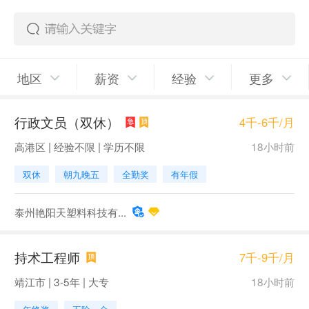
地区
薪资
经验
更多
行政文员（双休）
4千-6千/月
高港区 | 经验不限 | 学历不限
18小时前
双休
朝九晚五
全勤奖
有年假
泰州艳阳天塑料科技有...
持术工程师
7千-9千/月
靖江市 | 3-5年 | 大专
18小时前