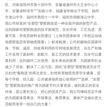
区、河南省郑州市第十四中学、安徽省滁州市大王乡中心小
学、安徽省蚌埠市***实验小学、福建省华南女子学院、福州
市龙山中学、福州市第四十一中学、福州市琅岐海云中学。
我公司研发的“全塑型”塑胶跑道是一种全面升级的新型产品，
达到国家对塑胶跑道的技术新规范，安全环保、工艺先进、质
量可靠；所有原材料全部通过《上海市团体标准（学校运动场
地塑胶面层有害物质限量）》标准检测；公司积极响应国家环
保、节能、减排、回收再利用的可持续发展理念，在生产和施
工中采用了新材料、新配方、新工艺的技术要求，完全可以重
复利用，达到循环二次使用、延长寿命的效果，为国家和社会
减少了排放、解决了二次污染。因此“全塑型”塑胶跑道完全可
以杜绝“毒跑道”的再次发生，杜绝有害物质危害学生健康，是
每个学校、幼儿园、公共健身场所放心使用的***选择。“全塑
型”塑胶跑道的推广将为国家节约大量资源，做到真正的安全
环保，是让家长安心、舒心的优良产品；我公司继续坚定不移
的为国家体育事业、环保事业、教育事业、康体产业做出更大
贡献而发挥一份自己的力量！