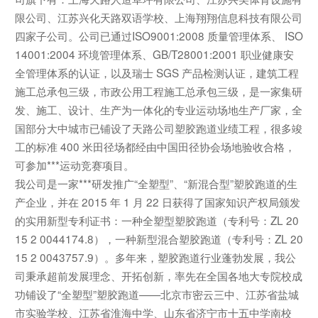
限公司、江苏兴化天路双语学校、上海翔翔信息科技有限公司
四家子公司。公司已通过ISO9001:2008 质量管理体系、 ISO
14001:2004 环境管理体系、GB/T28001:2001 职业健康安
全管理体系的认证，以及瑞士 SGS 产品检测认证，建筑工程
施工总承包三级，市政公用工程施工总承包三级，是一家集研
发、施工、设计、生产为一体化的专业运动场地生产厂家，全
国部分大中城市已铺设了天路公司塑胶跑道业绩工程，很多竣
工的标准 400 米田径场都经由中国田径协会场地验收合格，
可参加***运动竞赛项目。
我公司是一家***研发推广“全塑型”、“新混合型”塑胶跑道的生
产企业，并在 2015 年 1 月 22 日获得了国家知识产权局颁发
的实用新型专利证书：一种全塑型塑胶跑道（专利号：ZL 20
15 2 0044174.8），一种新型混合塑胶跑道（专利号：ZL 20
15 2 0043757.9）。多年来，塑胶跑道行业蓬勃发展，我公
司秉承超前发展理念、开拓创新，率先在全国各地大专院校成
功铺设了“全塑型”塑胶跑道——北京市密云三中、江苏省盐城
市实验学校、江苏省淮海中学、山东省济宁市十五中学南校