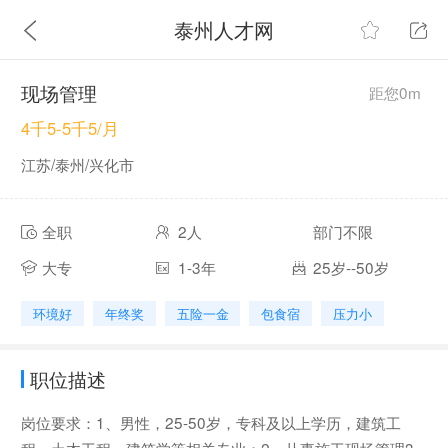
泰州人才网
现场管理
距您0m
4千5-5千5/月
江苏/泰州/兴化市
全职
2人
部门不限
大专
1-3年
25岁--50岁
环境好
年终奖
五险一金
包食宿
压力小
职位描述
岗位要求：1、男性，25-50岁，专科及以上学历，建筑工
程、土木工程、建筑学等相关专业；2、从事施工现场管理3